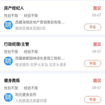
房产经纪人
面议
08-07
性别不限
经验不限
西藏海锦房地产营销策划有限公司
申请
城关区城关花园D区
行政经理/主管
面议
08-07
性别不限
经验不限
西藏巅都园林绿化景观工程有限公司
申请
堆龙德庆-拉萨火车站 北京大道金马国际9栋2单元104室
健身教练
面议
08-07
性别不限
经验不限
阳光健身会所
申请
人民路富达商厦四楼