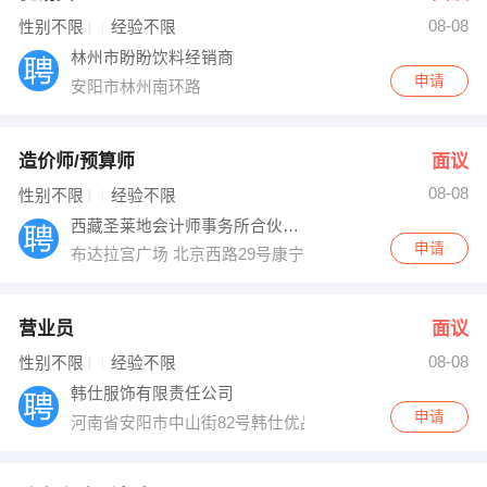
08-08
出纳
保险
性别不限
经验不限
林州市盼盼饮料经销商
编辑
法律
申请
安阳市林州南环路
保洁
贸易采购
造价师/预算师
面议
跟单
理财顾问
08-08
性别不限
经验不限
西藏圣莱地会计师事务所合伙企业
其他职位
申请
布达拉宫广场 北京西路29号康宁小区
营业员
面议
08-08
性别不限
经验不限
韩仕服饰有限责任公司
申请
河南省安阳市中山街82号韩仕优品