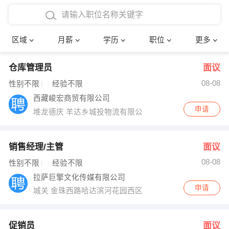
4000-5000元
本科
行政后勤
建筑装潢
确定
区域
月薪
学历
职位
更多
5000-8000元
硕士
销售岗位
教师
仓库管理员
面议
8000-12000元
博士
文员
护士
08-08
性别不限
经验不限
12000-20000元
财务会计
传单派发
西藏峻宏商贸有限公司
申请
堆龙德庆 羊达乡城投物流有限公司
其他
超市零售
促销导购
网络IT
保健按摩
销售经理/主管
面议
08-08
性别不限
经验不限
快递员
前台接待
拉萨巨擎文化传媒有限公司
申请
城关 金珠西路哈达滨河花园西区五排13单元一楼1号
收银员
技术员/工程师
水电/机修
部门经理
促销员
面议