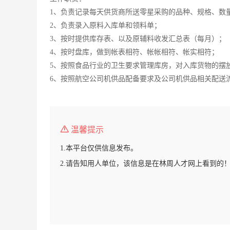
1、负责记录每天供货商所送零星采购的品种、规格、数
2、负责录入原料入库单和领料单；
3、按时提供库存表、以及原辅料收发汇总表（每月）；
4、按时盘库，做到帐表相符、帐帐相符、帐实相符；
5、按照食品行业的卫生要求管理库房，对入库货物的摆
6、按照航空公司机供品配备要求及公司机供品相关配送
温馨提示
1.本平台仅供信息发布。
2.请告知用人单位，该信息是在林周人才网上看到的