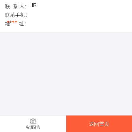
HR
联 系 人：
联系手机：
****
地 址：
返回首页
电话咨询